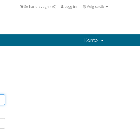
Se handlevogn » (
0
)
Logg inn
Velg språk
Konto