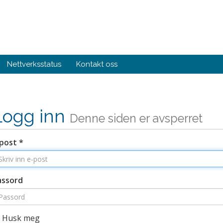
Nettverksstatus
Kontakt oss
Logg inn
Denne siden er avsperret
post *
assord
Husk meg