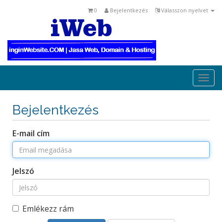
0
Bejelentkezés
Válasszon nyelvet
Togg
navi
Bejelentkezés
E-mail cím
Jelszó
Emlékezz rám