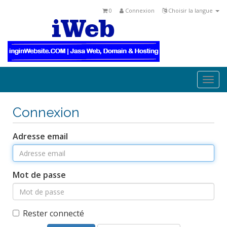
0
Connexion
Choisir la langue
Togg
navi
Connexion
Adresse email
Mot de passe
Rester connecté