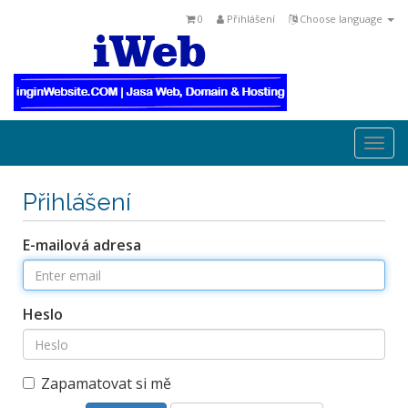
0
Přihlášení
Choose language
Togg
navi
Přihlášení
E-mailová adresa
Heslo
Zapamatovat si mě