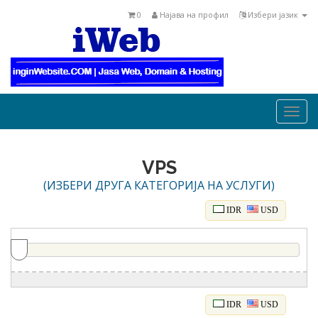
0
Најава на профил
Избери јазик
Togg
navi
VPS
(ИЗБЕРИ ДРУГА КАТЕГОРИЈА НА УСЛУГИ)
IDR
USD
IDR
USD