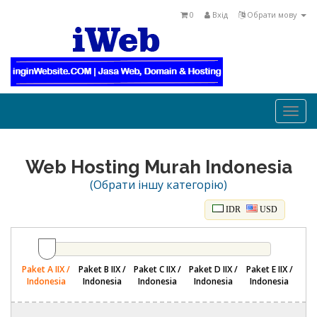
0
Вхід
Обрати мову
Togg
navi
Web Hosting Murah Indonesia
(Обрати іншу категорію)
IDR
USD
Paket A IIX /
Paket B IIX /
Paket C IIX /
Paket D IIX /
Paket E IIX /
Indonesia
Indonesia
Indonesia
Indonesia
Indonesia